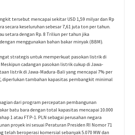
ngkit tersebut mencapai sekitar USD 1,59 milyar dan Rp
a secara keseluruhan sebesar 7,61 juta ton per tahun.
u setara dengan Rp. 8 Triliun per tahun jika
 dengan menggunakan bahan bakar minyak (BBM).
ngat strategis untuk memperkuat pasokan listrik di
 Meskipun cadangan pasokan listrik cukup di Jawa-
an listrik di Jawa-Madura-Bali yang mencapai 7% per
, diperlukan tambahan kapasitas pembangkit minimal
n bagian dari program percepatan pembangunan
kar batu bara dengan total kapasitas mencapai 10.000
ahap 1 atau FTP-1. PLN sebagai perusahan negara
n proyek ini sesuai Peraturan Presiden RI Nomor 71
ng telah beroperasi komersial sebanyak 5.070 MW dan