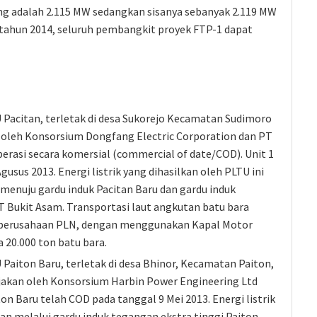
ing adalah 2.115 MW sedangkan sisanya sebanyak 2.119 MW
tahun 2014, seluruh pembangkit proyek FTP-1 dapat
Pacitan, terletak di desa Sukorejo Kecamatan Sudimoro
n oleh Konsorsium Dongfang Electric Corporation dan PT
erasi secara komersial (commercial of date/COD). Unit 1
usus 2013. Energi listrik yang dihasilkan oleh PLTU ini
 menuju gardu induk Pacitan Baru dan gardu induk
T Bukit Asam. Transportasi laut angkutan batu bara
k perusahaan PLN, dengan menggunakan Kapal Motor
20.000 ton batu bara.
Paiton Baru, terletak di desa Bhinor, Kecamatan Paiton,
rjakan oleh Konsorsium Harbin Power Engineering Ltd
n Baru telah COD pada tanggal 9 Mei 2013. Energi listrik
an melalui gardu induk tegangan ekstra tinggi Paiton.