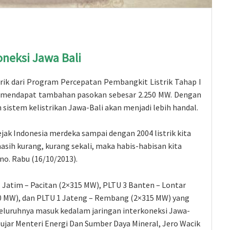
neksi Jawa Bali
rik dari Program Percepatan Pembangkit Listrik Tahap I
ni mendapat tambahan pasokan sebesar 2.250 MW. Dengan
istem kelistrikan Jawa-Bali akan menjadi lebih handal.
jak Indonesia merdeka sampai dengan 2004 listrik kita
asih kurang, kurang sekali, maka habis-habisan kita
no. Rabu (16/10/2013).
 1 Jatim – Pacitan (2×315 MW), PLTU 3 Banten – Lontar
60 MW), dan PLTU 1 Jateng – Rembang (2×315 MW) yang
eluruhnya masuk kedalam jaringan interkoneksi Jawa-
, ujar Menteri Energi Dan Sumber Daya Mineral, Jero Wacik