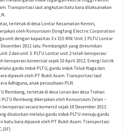
am. Transportasi laut angkutan batu bara dilaksanakan
LN.
ar, terletak di desa Lontar Kecamatan Kemiri,
erjakan oleh Konsorsium Dongfang Electric Corporation
iga unit dengan kapasitas 3 x 315 MW. Unit 1 PLTU Lontar
n Desember 2011 lalu. Pembangkit yang diresmikan
nit 2 dan unit 3. PLTU Lontar unit 2 telah beroperasi
h beroperasi komersial sejak 10 April 2012. Energi listrik
elalui gardu induk PLTU, gardu induk Teluk Naga dan
ara dipasok oleh PT Bukit Asam. Transportasi laut
tera Adhiguna, anak perusahaan PLN.
U Rembang, terletak di desa Leran dan desa Trahan
PLTU Rembang dikerjakan oleh Konsorsium Zelan –
h beroperasi secara komersil sejak 10 Desember 2011.
ang disalurkan melalui gardu induk PLTU menuju gardu
n batu bara dipasok oleh PT Bukit Asam. Transportasi
.(SF)