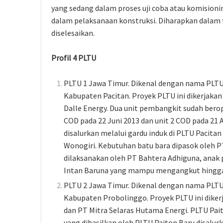
yang sedang dalam proses uji coba atau komision
dalam pelaksanaan konstruksi. Diharapkan dalam 
diselesaikan.
Profil 4 PLTU
PLTU 1 Jawa Timur. Dikenal dengan nama PLTU 
Kabupaten Pacitan. Proyek PLTU ini dikerjaka
Dalle Energy. Dua unit pembangkit sudah berop
COD pada 22 Juni 2013 dan unit 2 COD pada 21 Ag
disalurkan melalui gardu induk di PLTU Pacitan
Wonogiri. Kebutuhan batu bara dipasok oleh P
dilaksanakan oleh PT Bahtera Adhiguna, ana
Intan Baruna yang mampu mengangkut hingga 
PLTU 2 Jawa Timur. Dikenal dengan nama PLTU 
Kabupaten Probolinggo. Proyek PLTU ini dike
dan PT Mitra Selaras Hutama Energi. PLTU Paito
yang dihasilkan oleh PLTU Paiton Baru disalurk