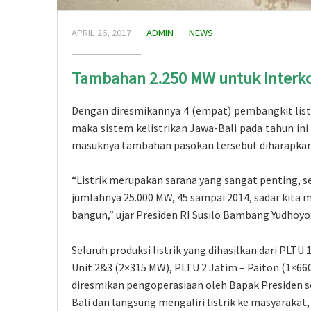
APRIL 26, 2017
ADMIN
NEWS
Tambahan 2.250 MW untuk Interko
Dengan diresmikannya 4 (empat) pembangkit list
maka sistem kelistrikan Jawa-Bali pada tahun i
masuknya tambahan pasokan tersebut diharapkan s
“Listrik merupakan sarana yang sangat penting, se
jumlahnya 25.000 MW, 45 sampai 2014, sadar kita m
bangun,” ujar Presiden RI Susilo Bambang Yudhoyo
Seluruh produksi listrik yang dihasilkan dari PLTU
Unit 2&3 (2×315 MW), PLTU 2 Jatim – Paiton (1×6
diresmikan pengoperasiaan oleh Bapak Presiden s
Bali dan langsung mengaliri listrik ke masyarakat