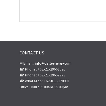
CONTACT US
✉ Email :
info@dalleenergy.com
☎ Phone : +62-21-29661626
☎ Phone : +62-21-29657973
☎ WhatsApp : +62-811-178881
Office Hour : 09.00am-05.00pm