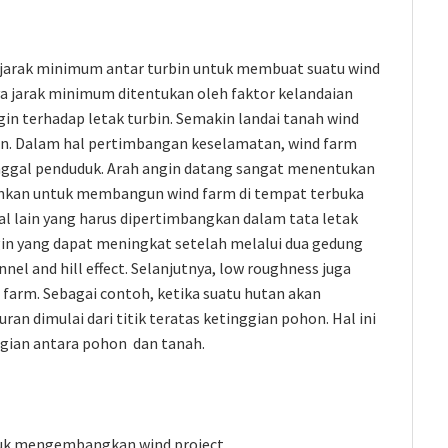
la jarak minimum antar turbin untuk membuat suatu wind
nya jarak minimum ditentukan oleh faktor kelandaian
gin terhadap letak turbin. Semakin landai tanah wind
an. Dalam hal pertimbangan keselamatan, wind farm
inggal penduduk. Arah angin datang sangat menentukan
rankan untuk membangun wind farm di tempat terbuka
al lain yang harus dipertimbangkan dalam tata letak
gin yang dapat meningkat setelah melalui dua gedung
nel and hill effect. Selanjutnya, low roughness juga
arm. Sebagai contoh, ketika suatu hutan akan
an dimulai dari titik teratas ketinggian pohon. Hal ini
ggian antara pohon dan tanah.
tuk mengembangkan wind project.