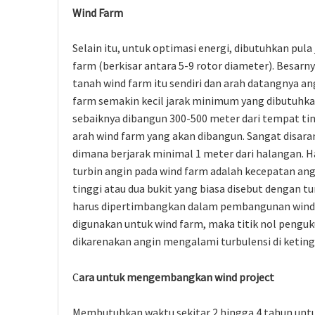
Wind Farm
Selain itu, untuk optimasi energi, dibutuhkan pu
farm (berkisar antara 5-9 rotor diameter). Besar
tanah wind farm itu sendiri dan arah datangnya an
farm semakin kecil jarak minimum yang dibutuhk
sebaiknya dibangun 300-500 meter dari tempat t
arah wind farm yang akan dibangun. Sangat disa
dimana berjarak minimal 1 meter dari halangan. H
turbin angin pada wind farm adalah kecepatan an
tinggi atau dua bukit yang biasa disebut dengan tun
harus dipertimbangkan dalam pembangunan wind f
digunakan untuk wind farm, maka titik nol pengukur
dikarenakan angin mengalami turbulensi di ketin
C
ara untuk mengembangkan wind project
Membutuhkan waktu sekitar 2 hingga 4 tahun un