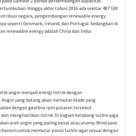
pula pada Gambar 2 bahwa perkembangan kapasitas
rtumbuhan. Hingga akhir tahun 2016 ada sekitar 487 GW
 kontribusi negara, pengembangan renewable energy
opa seperti Denmark, Ireland, dan Portugal. Sedangkan di
n renewable energy adalah China dan India.
tik angin menjadi energi listrik dengan
 Angin yang datang akan memutar blade yang
udian dengan gearbox rpm putaran tersebut
an menghasilkan listrik. Di bagian belakang turbin juga
kan arah angin yang paling besar atau utama. Wind vane
hanism untuk memutar posisi turbin agar sesuai dengan