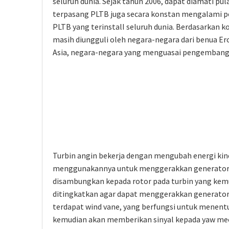
seluruh dunia. Sejak tahun 2006, dapat diamati 
terpasang PLTB juga secara konstan mengalami pe
PLTB yang terinstalI seluruh dunia. Berdasarkan
masih diungguli oleh negara-negara dari benua Er
Asia, negara-negara yang menguasai pengembanga
Turbin angin bekerja dengan mengubah energi kine
menggunakannya untuk menggerakkan generator.
disambungkan kepada rotor pada turbin yang kem
ditingkatkan agar dapat menggerakkan generator d
terdapat wind vane, yang berfungsi untuk menentu
kemudian akan memberikan sinyal kepada yaw mec